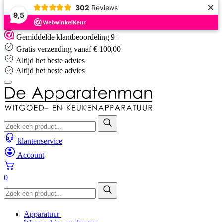
×
302
Reviews
9,5
Skip
Gemiddelde klantbeoordeling 9+
to
Gratis verzending vanaf € 100,00
content
Altijd het beste advies
Altijd het beste advies
klantenservice
Account
0
Apparatuur