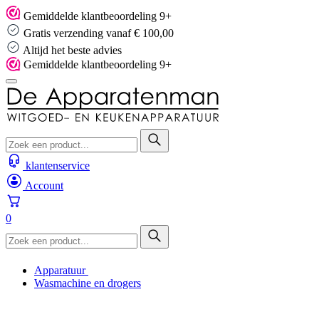
Skip
Gemiddelde klantbeoordeling 9+
to
Gratis verzending vanaf € 100,00
content
Altijd het beste advies
Gemiddelde klantbeoordeling 9+
klantenservice
Account
0
Apparatuur
Wasmachine en drogers