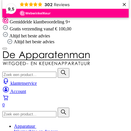
×
302
Reviews
9,5
Skip
Gemiddelde klantbeoordeling 9+
to
Gratis verzending vanaf € 100,00
content
Altijd het beste advies
Altijd het beste advies
klantenservice
Account
0
Apparatuur