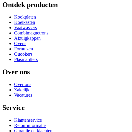
Ontdek producten
Kookplaten
Koelkasten
Vaatwassers
Combimagnetrons
Afzuigkappen
Ovens
Fornuizen
Quookers
Plasmafilters
Over ons
Over ons
Zakelijk
Vacatures
Service
Klantenservice
Retourinformatie
Garantie en klachten