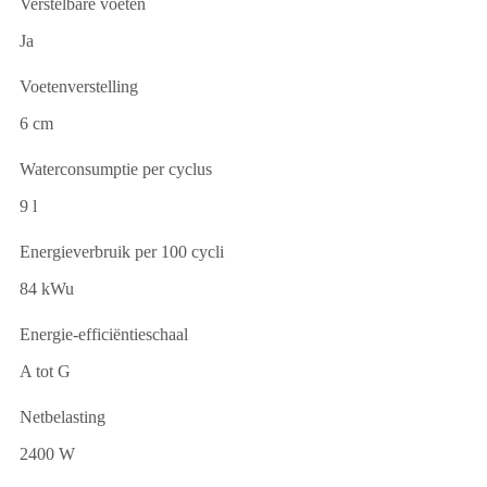
Verstelbare voeten
Ja
Voetenverstelling
6 cm
Waterconsumptie per cyclus
9 l
Energieverbruik per 100 cycli
84 kWu
Energie-efficiëntieschaal
A tot G
Netbelasting
2400 W