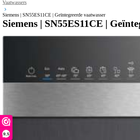
Vaatwassers
Siemens | SN55ES11CE | Geïntegreerde vaatwasser
Siemens | SN55ES11CE | Geïnte
9,5