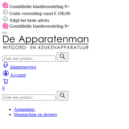
Skip
Gemiddelde klantbeoordeling 9+
to
Gratis verzending vanaf € 100,00
content
Altijd het beste advies
Gemiddelde klantbeoordeling 9+
klantenservice
Account
0
Apparatuur
Wasmachine en drogers