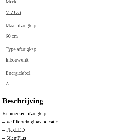
Merk
V-ZUG
Maat afzuigkap
60 cm
Type afzuigkap
Inbouwunit
Energielabel
A
Beschrijving
Kenmerken afzuigkap
– Vetfilterreinigingsindicatie
– FlexLED
– SilentPlus