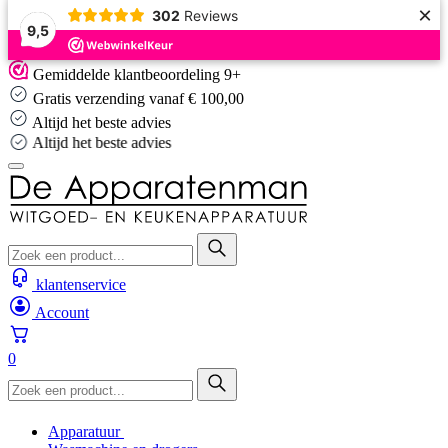
×
302
Reviews
9,5
Skip
Gemiddelde klantbeoordeling 9+
to
Gratis verzending vanaf € 100,00
content
Altijd het beste advies
Altijd het beste advies
klantenservice
Account
0
Apparatuur