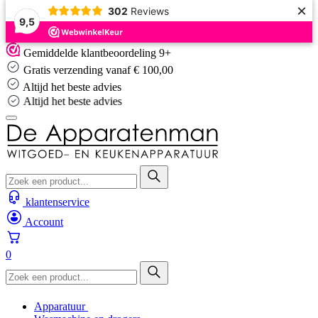
×
302
Reviews
9,5
Skip
Gemiddelde klantbeoordeling 9+
to
Gratis verzending vanaf € 100,00
content
Altijd het beste advies
Altijd het beste advies
klantenservice
Account
0
Apparatuur