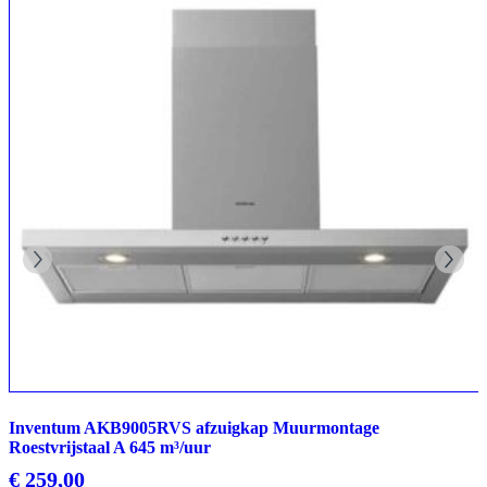
Inventum AKB9005RVS afzuigkap Muurmontage
Roestvrijstaal A 645 m³/uur
€
259,00