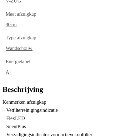
V-ZUG
Maat afzuigkap
90cm
Type afzuigkap
Wandschouw
Energielabel
A+
Beschrijving
Kenmerken afzuigkap
– Vetfilterreinigingsindicatie
– FlexLED
– SilentPlus
– Verzadigingsindicator voor actievekoolfilter