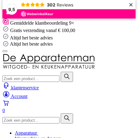
×
302
Reviews
9,5
Skip
Gemiddelde klantbeoordeling 9+
to
Gratis verzending vanaf € 100,00
content
Altijd het beste advies
Altijd het beste advies
klantenservice
Account
0
Apparatuur