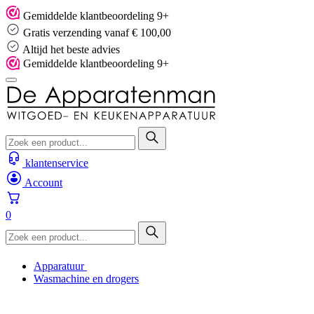
Skip
Gemiddelde klantbeoordeling 9+
to
Gratis verzending vanaf € 100,00
content
Altijd het beste advies
Gemiddelde klantbeoordeling 9+
klantenservice
Account
0
Apparatuur
Wasmachine en drogers