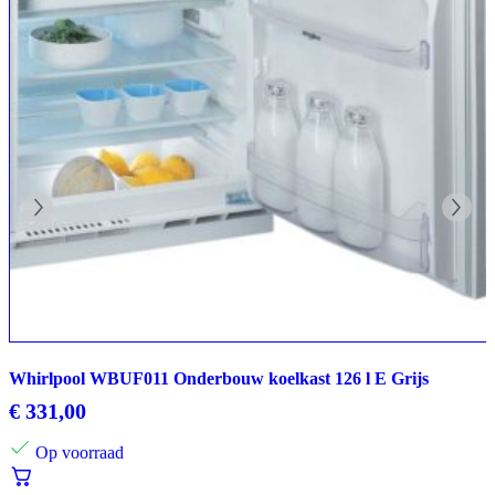
Whirlpool WBUF011 Onderbouw koelkast 126 l E Grijs
€
331,00
Op voorraad