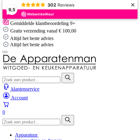
×
302
Reviews
9,5
Skip
Gemiddelde klantbeoordeling 9+
to
Gratis verzending vanaf € 100,00
content
Altijd het beste advies
Altijd het beste advies
klantenservice
Account
0
Apparatuur