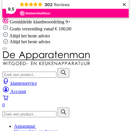
×
302
Reviews
9,5
Skip
Gemiddelde klantbeoordeling 9+
to
Gratis verzending vanaf € 100,00
content
Altijd het beste advies
Altijd het beste advies
klantenservice
Account
0
Apparatuur