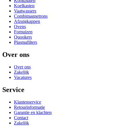
Kookplaten
Koelkasten
Vaatwassers
Combimagnetrons
Afzuigkappen
Ovens
Fornuizen
Quookers
Plasmafilters
Over ons
Over ons
Zakelijk
Vacatures
Service
Klantenservice
Retourinformatie
Garantie en klachten
Contact
Zakelijk