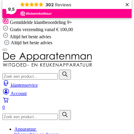
×
302
Reviews
9,5
Skip
Gemiddelde klantbeoordeling 9+
to
Gratis verzending vanaf € 100,00
content
Altijd het beste advies
Altijd het beste advies
klantenservice
Account
0
Apparatuur