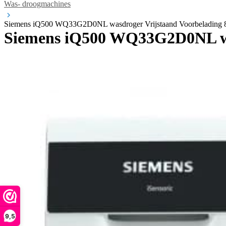
Was- droogmachines
Siemens iQ500 WQ33G2D0NL wasdroger Vrijstaand Voorbelading 8
Siemens iQ500 WQ33G2D0NL was
9,5