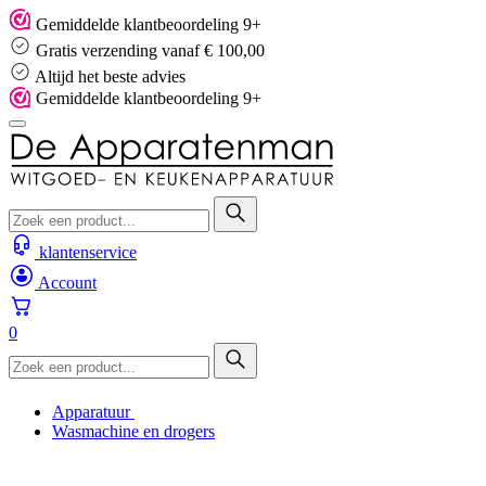
Skip
Gemiddelde klantbeoordeling 9+
to
Gratis verzending vanaf € 100,00
content
Altijd het beste advies
Gemiddelde klantbeoordeling 9+
klantenservice
Account
0
Apparatuur
Wasmachine en drogers