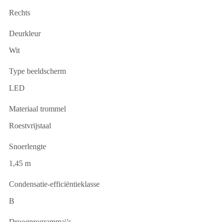
Rechts
Deurkleur
Wit
Type beeldscherm
LED
Materiaal trommel
Roestvrijstaal
Snoerlengte
1,45 m
Condensatie-efficiëntieklasse
B
Droogprogramma\'s