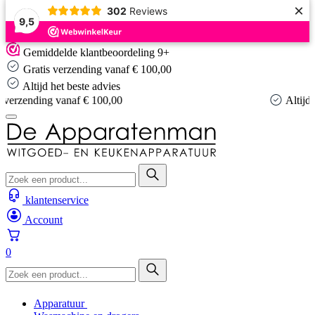
×
302
Reviews
9,5
Skip
Gemiddelde klantbeoordeling 9+
to
Gratis verzending vanaf € 100,00
content
Altijd het beste advies
Altijd het beste advies
klantenservice
Account
0
Apparatuur