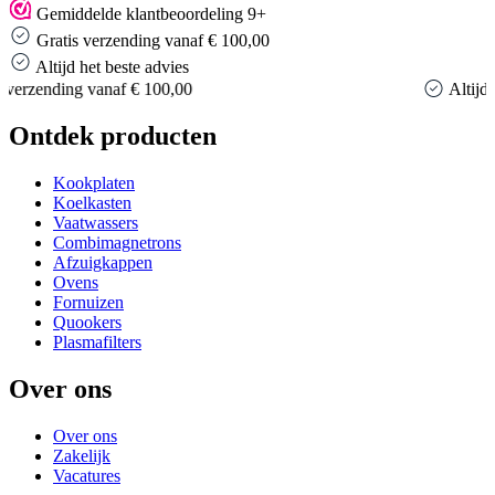
Gemiddelde klantbeoordeling 9+
Gratis verzending vanaf € 100,00
Altijd het beste advies
Altijd het beste advies
Ontdek producten
Kookplaten
Koelkasten
Vaatwassers
Combimagnetrons
Afzuigkappen
Ovens
Fornuizen
Quookers
Plasmafilters
Over ons
Over ons
Zakelijk
Vacatures