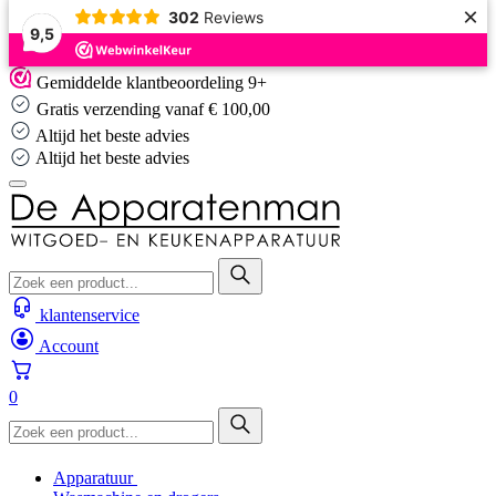
×
302
Reviews
9,5
Skip
Gemiddelde klantbeoordeling 9+
to
Gratis verzending vanaf € 100,00
content
Altijd het beste advies
Altijd het beste advies
klantenservice
Account
0
Apparatuur