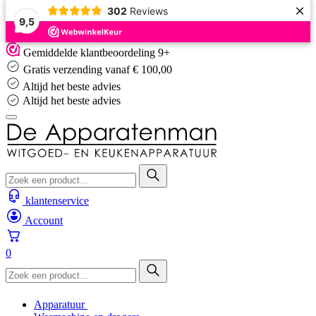
×
302
Reviews
9,5
Skip
Gemiddelde klantbeoordeling 9+
to
Gratis verzending vanaf € 100,00
content
Altijd het beste advies
Altijd het beste advies
klantenservice
Account
0
Apparatuur