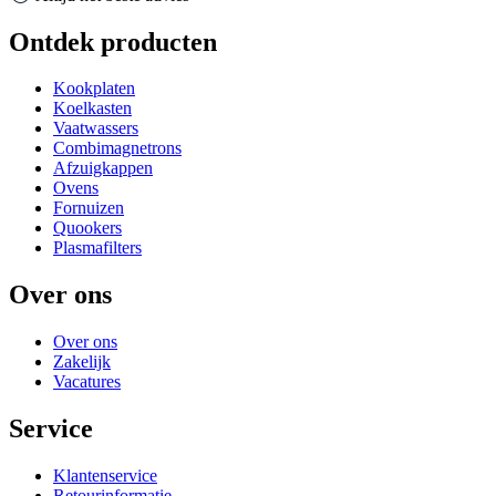
Ontdek producten
Kookplaten
Koelkasten
Vaatwassers
Combimagnetrons
Afzuigkappen
Ovens
Fornuizen
Quookers
Plasmafilters
Over ons
Over ons
Zakelijk
Vacatures
Service
Klantenservice
Retourinformatie