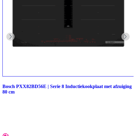
Bosch PXX82BD56E | Serie 8 Inductiekookplaat met afzuiging
80 cm