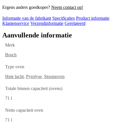
Ergens anders goedkoper?
Neem contact op!
Informatie van de fabrikant
Specificaties
Product informatie
Klantenservice
Verzendinformatie
Gerelateerd
Aanvullende informatie
Merk
Bosch
Type oven
Hete lucht
,
Pyrolyse
,
Stoomoven
Totale binnen capaciteit (ovens)
71 l
Netto capaciteit oven
71 l