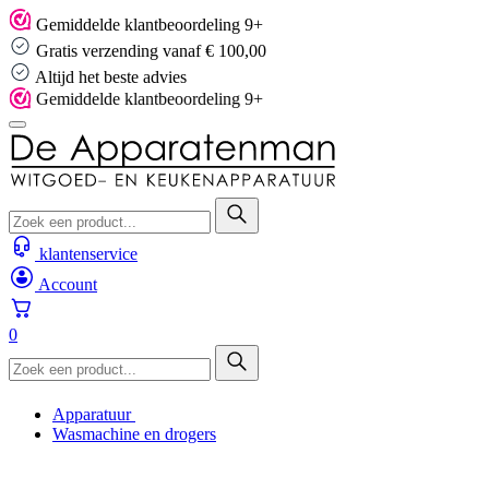
Skip
Gemiddelde klantbeoordeling 9+
to
Gratis verzending vanaf € 100,00
content
Altijd het beste advies
Gemiddelde klantbeoordeling 9+
klantenservice
Account
0
Apparatuur
Wasmachine en drogers