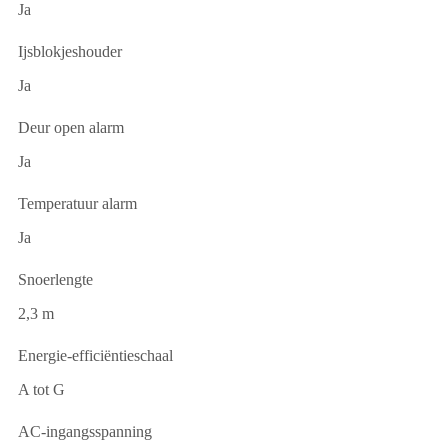
Ja
Ijsblokjeshouder
Ja
Deur open alarm
Ja
Temperatuur alarm
Ja
Snoerlengte
2,3 m
Energie-efficiëntieschaal
A tot G
AC-ingangsspanning