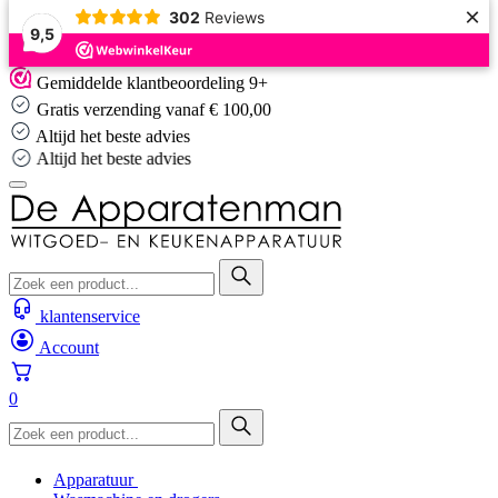
×
302
Reviews
9,5
Skip
Gemiddelde klantbeoordeling 9+
to
Gratis verzending vanaf € 100,00
content
Altijd het beste advies
Altijd het beste advies
klantenservice
Account
0
Apparatuur