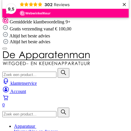
×
302
Reviews
9,5
Skip
Gemiddelde klantbeoordeling 9+
to
Gratis verzending vanaf € 100,00
content
Altijd het beste advies
Altijd het beste advies
klantenservice
Account
0
Apparatuur