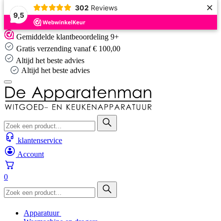
×
302
Reviews
9,5
Skip
Gemiddelde klantbeoordeling 9+
to
Gratis verzending vanaf € 100,00
content
Altijd het beste advies
Altijd het beste advies
klantenservice
Account
0
Apparatuur