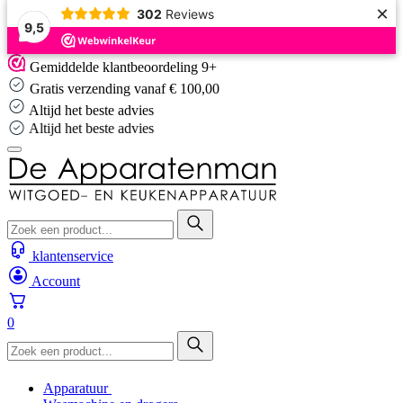
×
302
Reviews
9,5
Skip
Gemiddelde klantbeoordeling 9+
to
Gratis verzending vanaf € 100,00
content
Altijd het beste advies
Altijd het beste advies
klantenservice
Account
0
Apparatuur