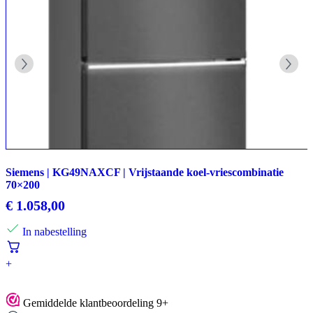
Siemens | KG49NAXCF | Vrijstaande koel-vriescombinatie
70×200
€
1.058,00
In nabestelling
+
Gemiddelde klantbeoordeling 9+