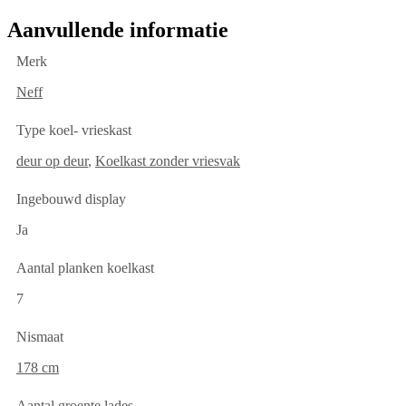
Aanvullende informatie
Merk
Neff
Type koel- vrieskast
deur op deur
,
Koelkast zonder vriesvak
Ingebouwd display
Ja
Aantal planken koelkast
7
Nismaat
178 cm
Aantal groente lades