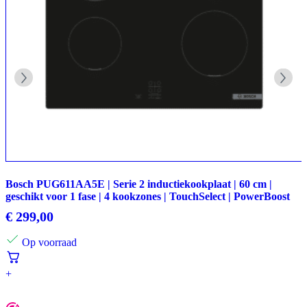
Bosch PUG611AA5E | Serie 2 inductiekookplaat | 60 cm |
geschikt voor 1 fase | 4 kookzones | TouchSelect | PowerBoost
€
299,00
Op voorraad
+