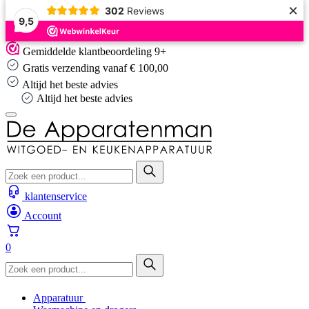
×
302
Reviews
9,5
Skip
Gemiddelde klantbeoordeling 9+
to
Gratis verzending vanaf € 100,00
content
Altijd het beste advies
Altijd het beste advies
klantenservice
Account
0
Apparatuur