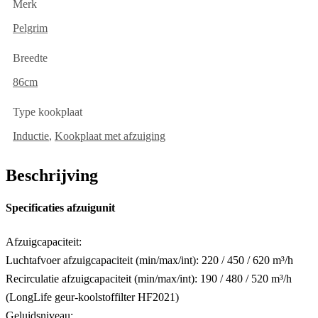
Merk
Pelgrim
Breedte
86cm
Type kookplaat
Inductie
,
Kookplaat met afzuiging
Beschrijving
Specificaties afzuigunit
Afzuigcapaciteit:
Luchtafvoer afzuigcapaciteit (min/max/int): 220 / 450 / 620 m³/h
Recirculatie afzuigcapaciteit (min/max/int): 190 / 480 / 520 m³/h
(LongLife geur-koolstoffilter HF2021)
Geluidsniveau: