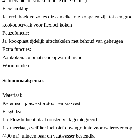
4 timers met uitschakelfunctie (tot 99 min.)
FlexCooking:
Ja, rechthoekige zones die aan elkaar te koppelen zijn tot een groot
kookoppervlak voor flexibel koken
Pauzefunctie:
Ja, kookplaat tijdelijk uitschakelen met behoud van geheugen
Extra functies:
Aankoken: automatische opwarmfunctie
Warmhouden
Schoonmaakgemak
Materiaal:
Keramisch glas: extra stoot- en krasvast
EasyClean:
1 x FlowIn luchtinlaat rooster, vlak geïntegreerd
1 x meerlaags vetfilter inclusief opvangruimte voor wateroverloop
(400 ml), uitneembaar en vaatwasser bestendig