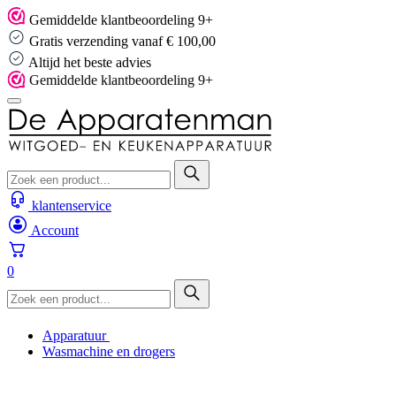
Skip
Gemiddelde klantbeoordeling 9+
to
Gratis verzending vanaf € 100,00
content
Altijd het beste advies
Gemiddelde klantbeoordeling 9+
klantenservice
Account
0
Apparatuur
Wasmachine en drogers