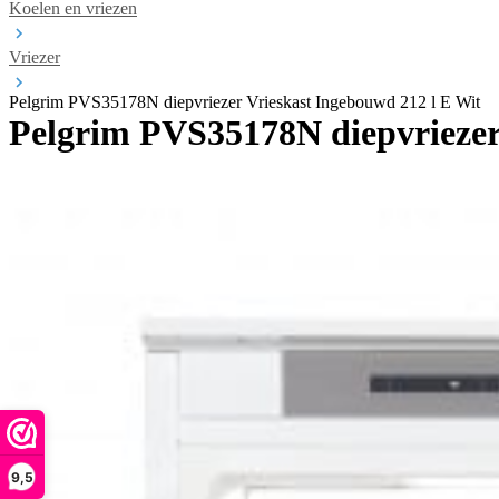
Koelen en vriezen
Vriezer
Pelgrim PVS35178N diepvriezer Vrieskast Ingebouwd 212 l E Wit
Pelgrim PVS35178N diepvriezer
9,5