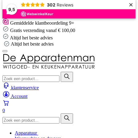
×
302
Reviews
9,5
Skip
Gemiddelde klantbeoordeling 9+
to
Gratis verzending vanaf € 100,00
content
Altijd het beste advies
Altijd het beste advies
klantenservice
Account
0
Apparatuur