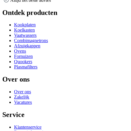
Altijd het beste advies
Ontdek producten
Kookplaten
Koelkasten
Vaatwassers
Combimagnetrons
Afzuigkappen
Ovens
Fornuizen
Quookers
Plasmafilters
Over ons
Over ons
Zakelijk
Vacatures
Service
Klantenservice