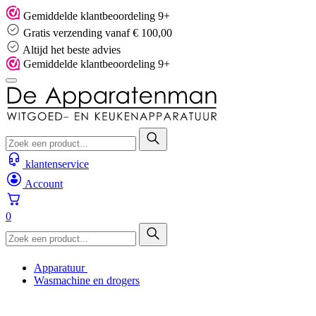
Skip
Gemiddelde klantbeoordeling 9+
to
Gratis verzending vanaf € 100,00
content
Altijd het beste advies
Gemiddelde klantbeoordeling 9+
klantenservice
Account
0
Apparatuur
Wasmachine en drogers