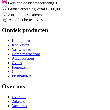
Gemiddelde klantbeoordeling 9+
Gratis verzending vanaf € 100,00
Altijd het beste advies
Altijd het beste advies
Ontdek producten
Kookplaten
Koelkasten
Vaatwassers
Combimagnetrons
Afzuigkappen
Ovens
Fornuizen
Quookers
Plasmafilters
Over ons
Over ons
Zakelijk
Vacatures