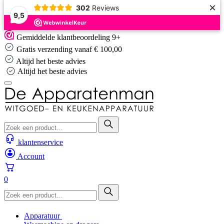
×
302
Reviews
9,5
Skip
Gemiddelde klantbeoordeling 9+
to
Gratis verzending vanaf € 100,00
content
Altijd het beste advies
Altijd het beste advies
klantenservice
Account
0
Apparatuur