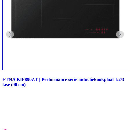
ETNA KIF890ZT | Performance serie inductiekookplaat 1/2/3
fase (90 cm)