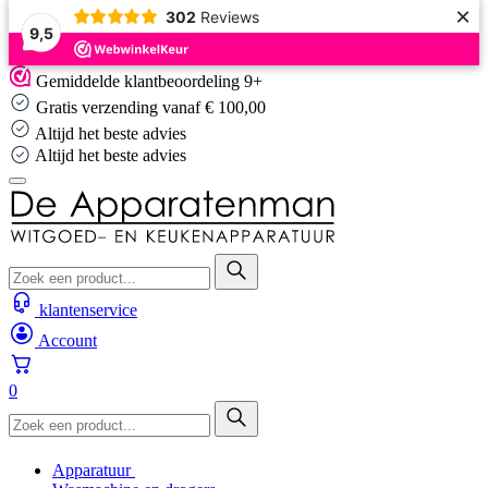
×
302
Reviews
9,5
Skip
Gemiddelde klantbeoordeling 9+
to
Gratis verzending vanaf € 100,00
content
Altijd het beste advies
Altijd het beste advies
klantenservice
Account
0
Apparatuur