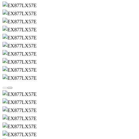
Ga
volgende
terug