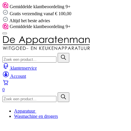
Skip
Gemiddelde klantbeoordeling 9+
to
Gratis verzending vanaf € 100,00
content
Altijd het beste advies
Gemiddelde klantbeoordeling 9+
klantenservice
Account
0
Apparatuur
Wasmachine en drogers