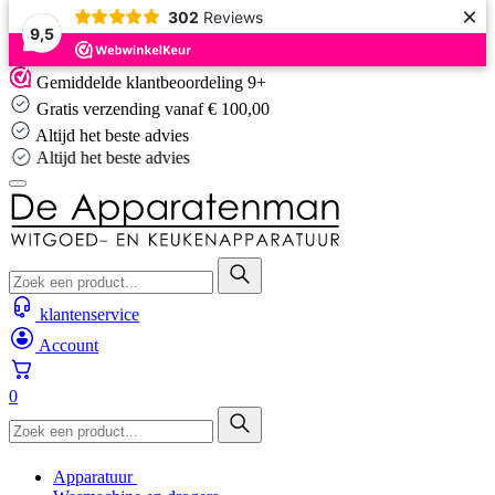
×
302
Reviews
9,5
Skip
Gemiddelde klantbeoordeling 9+
to
Gratis verzending vanaf € 100,00
content
Altijd het beste advies
Altijd het beste advies
klantenservice
Account
0
Apparatuur