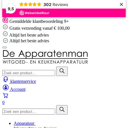
×
302
Reviews
9,5
Skip
Gemiddelde klantbeoordeling 9+
to
Gratis verzending vanaf € 100,00
content
Altijd het beste advies
Altijd het beste advies
klantenservice
Account
0
Apparatuur