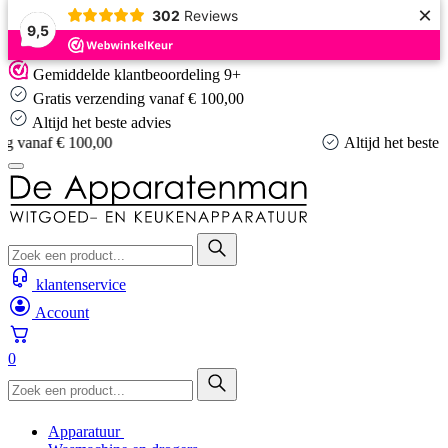
×
302
Reviews
9,5
Skip
Gemiddelde klantbeoordeling 9+
to
Gratis verzending vanaf € 100,00
content
Altijd het beste advies
Altijd het beste advies
klantenservice
Account
0
Apparatuur