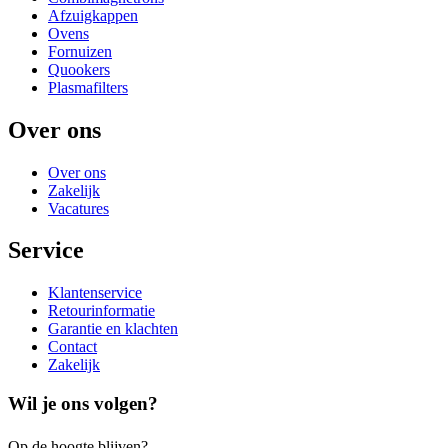
Afzuigkappen
Ovens
Fornuizen
Quookers
Plasmafilters
Over ons
Over ons
Zakelijk
Vacatures
Service
Klantenservice
Retourinformatie
Garantie en klachten
Contact
Zakelijk
Wil je ons volgen?
Op de hoogte blijven?