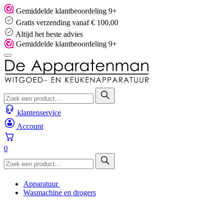
Skip
Gemiddelde klantbeoordeling 9+
to
Gratis verzending vanaf € 100,00
content
Altijd het beste advies
Gemiddelde klantbeoordeling 9+
klantenservice
Account
0
Apparatuur
Wasmachine en drogers