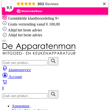
×
302
Reviews
9,5
Skip
Gemiddelde klantbeoordeling 9+
to
Gratis verzending vanaf € 100,00
content
Altijd het beste advies
Altijd het beste advies
klantenservice
Account
0
Apparatuur