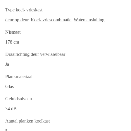
Type koel- vrieskast
deur op deur
,
Koel- vriescombinatie
,
Wateraansluiting
Nismaat
178 cm
Draairichting deur verwisselbaar
Ja
Plankmateriaal
Glas
Geluidsniveau
34 dB
Aantal planken koelkast
5