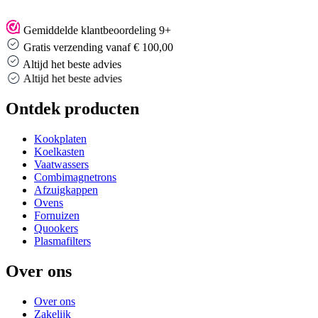
Gemiddelde klantbeoordeling 9+
Gratis verzending vanaf € 100,00
Altijd het beste advies
Altijd het beste advies
Ontdek producten
Kookplaten
Koelkasten
Vaatwassers
Combimagnetrons
Afzuigkappen
Ovens
Fornuizen
Quookers
Plasmafilters
Over ons
Over ons
Zakelijk