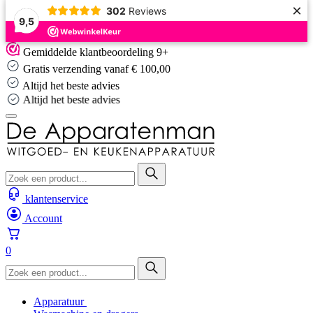
×
302
Reviews
9,5
Skip
Gemiddelde klantbeoordeling 9+
to
Gratis verzending vanaf € 100,00
content
Altijd het beste advies
Altijd het beste advies
klantenservice
Account
0
Apparatuur