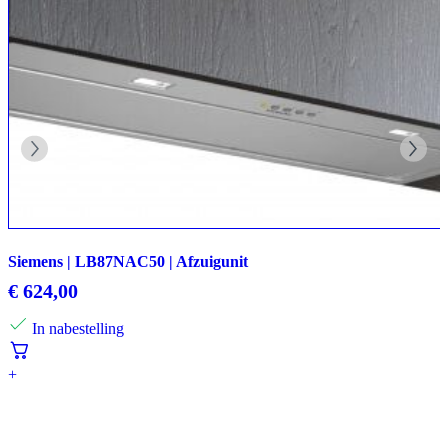
Siemens | LB87NAC50 | Afzuigunit
€
624,00
In nabestelling
+