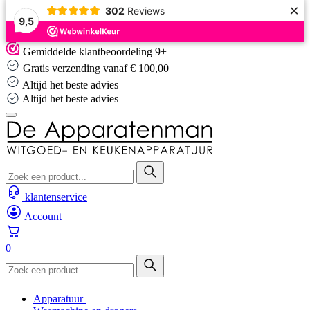
×
302
Reviews
9,5
Skip
Gemiddelde klantbeoordeling 9+
to
Gratis verzending vanaf € 100,00
content
Altijd het beste advies
Altijd het beste advies
klantenservice
Account
0
Apparatuur