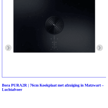
Bora PURA2R | 76cm Kookplaat met afzuiging in Matzwart –
Luchtafvoer