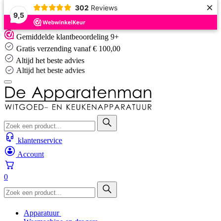
×
302
Reviews
9,5
Skip
Gemiddelde klantbeoordeling 9+
to
Gratis verzending vanaf € 100,00
content
Altijd het beste advies
Altijd het beste advies
klantenservice
Account
0
Apparatuur