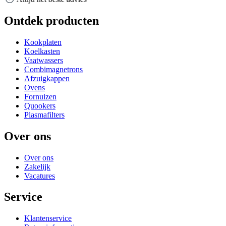
Ontdek producten
Kookplaten
Koelkasten
Vaatwassers
Combimagnetrons
Afzuigkappen
Ovens
Fornuizen
Quookers
Plasmafilters
Over ons
Over ons
Zakelijk
Vacatures
Service
Klantenservice