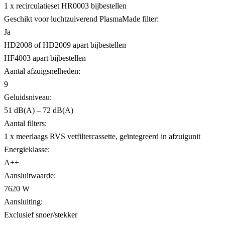
1 x recirculatieset HR0003 bijbestellen
Geschikt voor luchtzuiverend PlasmaMade filter:
Ja
HD2008 of HD2009 apart bijbestellen
HF4003 apart bijbestellen
Aantal afzuigsnelheden:
9
Geluidsniveau:
51 dB(A) – 72 dB(A)
Aantal filters:
1 x meerlaags RVS vetfiltercassette, geïntegreerd in afzuigunit
Energieklasse:
A++
Aansluitwaarde:
7620 W
Aansluiting:
Exclusief snoer/stekker