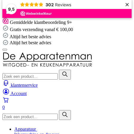
×
302
Reviews
9,5
Skip
Gemiddelde klantbeoordeling 9+
to
Gratis verzending vanaf € 100,00
content
Altijd het beste advies
Altijd het beste advies
klantenservice
Account
0
Apparatuur