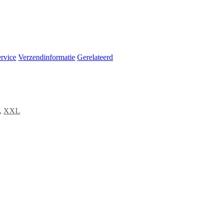
rvice
Verzendinformatie
Gerelateerd
,
XXL