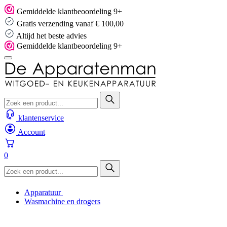
Skip
Gemiddelde klantbeoordeling 9+
to
Gratis verzending vanaf € 100,00
content
Altijd het beste advies
Gemiddelde klantbeoordeling 9+
klantenservice
Account
0
Apparatuur
Wasmachine en drogers