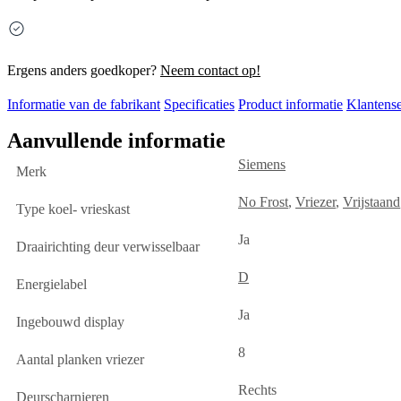
Ergens anders goedkoper?
Neem contact op!
Informatie van de fabrikant
Specificaties
Product informatie
Klantense
Aanvullende informatie
Siemens
Merk
No Frost
,
Vriezer
,
Vrijstaand
Type koel- vrieskast
Ja
Draairichting deur verwisselbaar
D
Energielabel
Ja
Ingebouwd display
8
Aantal planken vriezer
Rechts
Deurscharnieren