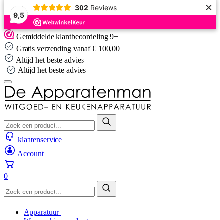
×
302
Reviews
9,5
Skip
Gemiddelde klantbeoordeling 9+
to
Gratis verzending vanaf € 100,00
content
Altijd het beste advies
Altijd het beste advies
klantenservice
Account
0
Apparatuur