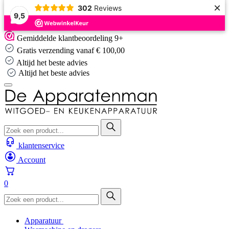
×
302
Reviews
9,5
Skip
Gemiddelde klantbeoordeling 9+
to
Gratis verzending vanaf € 100,00
content
Altijd het beste advies
Altijd het beste advies
klantenservice
Account
0
Apparatuur