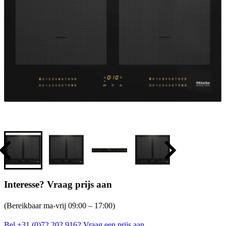
Interesse? Vraag prijs aan
(Bereikbaar ma-vrij 09:00 – 17:00)
Bel +31 (0)72 202 9162
Vraag een prijs aan