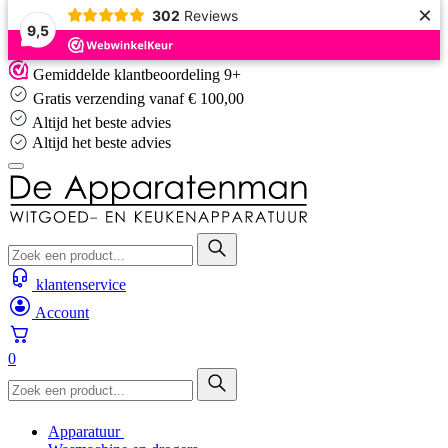
×
302
Reviews
9,5
Skip
Gemiddelde klantbeoordeling 9+
to
Gratis verzending vanaf € 100,00
content
Altijd het beste advies
Altijd het beste advies
klantenservice
Account
0
Apparatuur