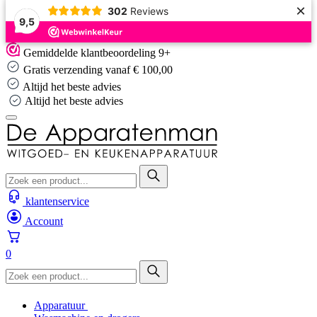
×
302
Reviews
9,5
Skip
Gemiddelde klantbeoordeling 9+
to
Gratis verzending vanaf € 100,00
content
Altijd het beste advies
Altijd het beste advies
klantenservice
Account
0
Apparatuur